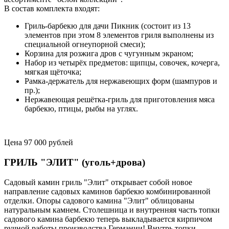
В состав комплекта входят:
Гриль-барбекю для дачи Пикник (состоит из 13
элементов при этом 8 элементов гриля выполнены из
специальной огнеупорной смеси);
Корзина для розжига дров с чугунным экраном;
Набор из четырёх предметов: щипцы, совочек, кочерга,
мягкая щёточка;
Рамка-держатель для нержавеющих форм (шампуров и
пр.);
Нержавеющая решётка-гриль для приготовления мяса
барбекю, птицы, рыбы на углях.
Цена 97 000 рублей
ГРИЛЬ "ЭЛИТ" (уголь+дрова)
Садовый камин гриль "Элит" открывает собой новое
направление садовых каминов барбекю комбинированной
отделки. Опоры садового камина "Элит" облицованы
натуральным камнем. Столешница и внутренняя часть топки
садового камина барбекю теперь выкладывается кирпичом
ручной работы производства Германии! Внутрь топки