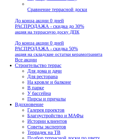
Сравнение террасной доски
До конца акции 0 дней
РАСПРОДАЖА - скидка до 30%
акция на террасную доску ДПК
До конца акции 0 дней
РАСПРОДАЖА - скидка 50%
акция на складские остатки керамогранита
Все акции
Строительство террас
Для дома и дачи
Для ресторана
На кровле и балконе
В парке
У бассейна
Пирсы и причалы
Вдохновение
Галерея проектов
Благоустройство и МАФы
Истории клиентов
Советы экспертов
Террадек на ТВ
Подбор террасной доски по цвету