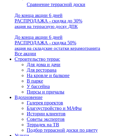
Сравнение террасной доски
До конца акции 6 дней
РАСПРОДАЖА - скидка до 30%
акция на террасную доску ДПК
До конца акции 6 дней
РАСПРОДАЖА - скидка 50%
акция на складские остатки керамогранита
Все акции
Строительство террас
Для дома и дачи
Для ресторана
На кровле и балконе
В парке
У бассейна
Пирсы и причалы
Вдохновение
Галерея проектов
Благоустройство и МАФы
Истории клиентов
Советы экспертов
Террадек на ТВ
Подбор террасной доски по цвету
Услуги