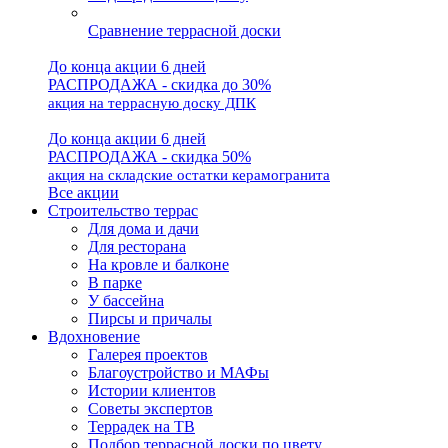
Сравнение террасной доски
До конца акции 6 дней
РАСПРОДАЖА - скидка до 30%
акция на террасную доску ДПК
До конца акции 6 дней
РАСПРОДАЖА - скидка 50%
акция на складские остатки керамогранита
Все акции
Строительство террас
Для дома и дачи
Для ресторана
На кровле и балконе
В парке
У бассейна
Пирсы и причалы
Вдохновение
Галерея проектов
Благоустройство и МАФы
Истории клиентов
Советы экспертов
Террадек на ТВ
Подбор террасной доски по цвету