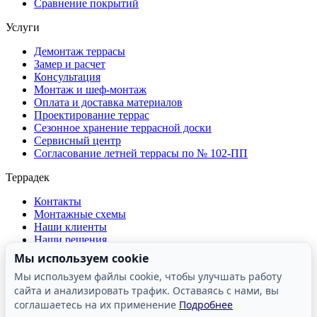
Сравнение покрытий
Услуги
Демонтаж террасы
Замер и расчет
Консультация
Монтаж и шеф-монтаж
Оплата и доставка материалов
Проектирование террас
Сезонное хранение террасной доски
Сервисный центр
Согласование летней террасы по № 102-ПП
Террадек
Контакты
Монтажные схемы
Наши клиенты
Наши решения
О компании
Мы используем cookie
Отзывы о компании
Мы используем файлы cookie, чтобы улучшать работу
Производство
сайта и анализировать трафик. Оставаясь с нами, вы
Реквизиты
Сертификаты и лицензии
соглашаетесь на их применение
Подробнее