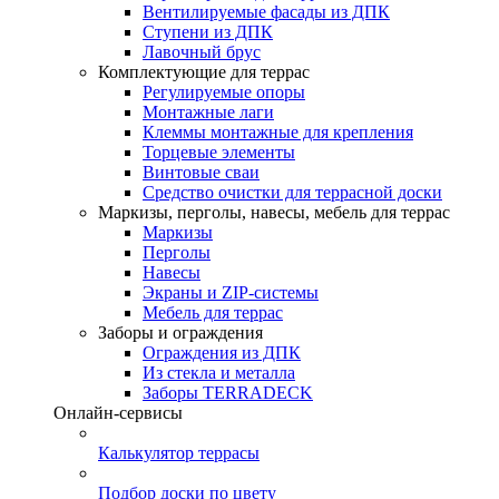
Вентилируемые фасады из ДПК
Ступени из ДПК
Лавочный брус
Комплектующие для террас
Регулируемые опоры
Монтажные лаги
Клеммы монтажные для крепления
Торцевые элементы
Винтовые сваи
Средство очистки для террасной доски
Маркизы, перголы, навесы, мебель для террас
Маркизы
Перголы
Навесы
Экраны и ZIP-системы
Мебель для террас
Заборы и ограждения
Ограждения из ДПК
Из стекла и металла
Заборы TERRADECK
Онлайн-сервисы
Калькулятор террасы
Подбор доски по цвету