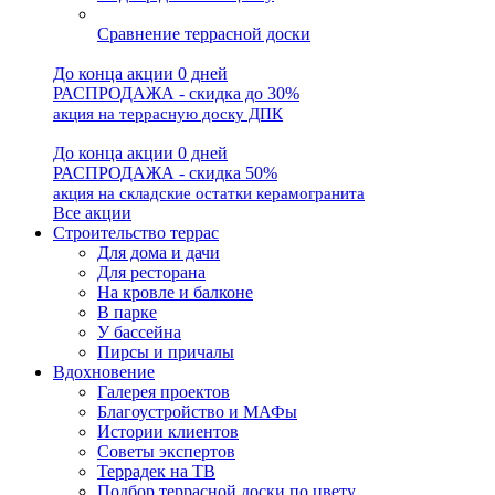
Сравнение террасной доски
До конца акции 0 дней
РАСПРОДАЖА - скидка до 30%
акция на террасную доску ДПК
До конца акции 0 дней
РАСПРОДАЖА - скидка 50%
акция на складские остатки керамогранита
Все акции
Строительство террас
Для дома и дачи
Для ресторана
На кровле и балконе
В парке
У бассейна
Пирсы и причалы
Вдохновение
Галерея проектов
Благоустройство и МАФы
Истории клиентов
Советы экспертов
Террадек на ТВ
Подбор террасной доски по цвету