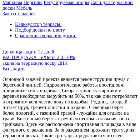
Маркизы
Перголы
Регулируемые опоры
Лаги для террасной
доски
Мебель
Заказать расчет
Калькулятор террасы
Подбор доски по цвету
Сравнение террасной доски
До конца акции 12 дней
РАСПРОДАЖА - eXterra 2.0- 30%
акция на террасную доску ДПК
Все акции
Основной задачей проекта является реконструкция пруда с
береговой линией. Гидрологические работы восстановят
природные силы водоёма. Дикорастущие кустарники и
деревья необходимо вырубить на 50%, так как они потребляют
в огромном количестве воду из водоёма. Родник, который
питает пруд, требует очистки и охраны. Северный берег -
более пологий, с газонной травой - лужайка для отдыха на
траве. Восточный берег - с речным песком - пляжная зона с
грибками. Здесь же расположена спортивная площадка в виде
фигурного ограждения. За ограждением проходит тротуар из
террасной доски. Такие тротуары предлагаются по всей