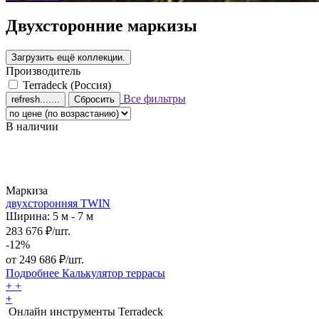
Двухсторонние маркизы
Производитель
Terradeck (Россия)
Все фильтры
Сбросить
В наличии
Маркиза
двухсторонняя TWIN
Ширина: 5 м - 7 м
283 676 ₽/шт.
-12%
от
249 686
₽/шт.
Подробнее
Калькулятор
террасы
+
+
+
Онлайн инструменты Terradeck