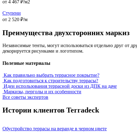
от 4 467 ₽/м2
Ступени
от 2 520 ₽/м
Преимущества двухсторонних маркиз
Независимые тенты, могут использоваться отдельно друг от д
декорируется рисунками и логотипом.
Полезные материалы
Как правильно выбрать террасное покрытие?
Как подготовиться к строительству террасы?
Идеи использования террасной доски из ДПК на даче
Маркизы, перголы и их особенности
Все советы экспертов
Истории клиентов Terradeck
Обустройство террасы на веранде в черном цвете