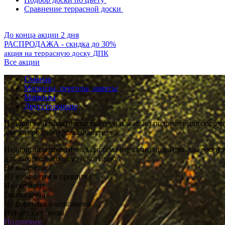
Сравнение террасной доски
До конца акции 2 дня
РАСПРОДАЖА - скидка до 30%
акция на террасную доску ДПК
Все акции
Главная
Маркизы, перголы, навесы
Маркизы
Двухсторонние
Недорогая и практичная система идеально подойдёт для оборуд
для загородного дома и коттеджа
Недорогая и практичная система идеально подойдёт для оборуд
для загородного дома и коттеджа
Не выцветает
Не нуждается в пропитке
Не скользит
Экологична
Не портится насекомыми
Нет риска занозы
Подробнее