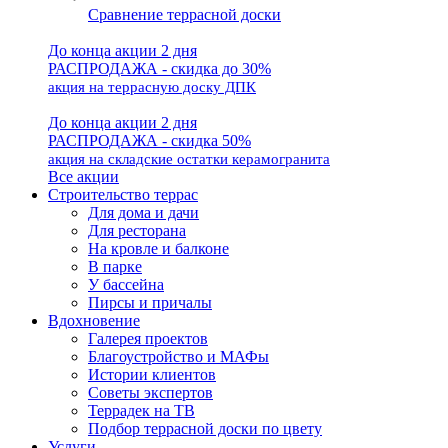
Сравнение террасной доски
До конца акции 2 дня
РАСПРОДАЖА - скидка до 30%
акция на террасную доску ДПК
До конца акции 2 дня
РАСПРОДАЖА - скидка 50%
акция на складские остатки керамогранита
Все акции
Строительство террас
Для дома и дачи
Для ресторана
На кровле и балконе
В парке
У бассейна
Пирсы и причалы
Вдохновение
Галерея проектов
Благоустройство и МАФы
Истории клиентов
Советы экспертов
Террадек на ТВ
Подбор террасной доски по цвету
Услуги